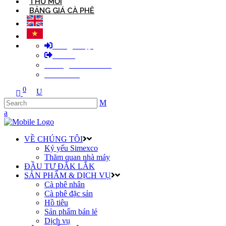
THƯ MỜI
BẢNG GIÁ CÀ PHÊ
Đăng nhập
Thoát
Thông tin cá nhân
Tài khoản
0
VỀ CHÚNG TÔI
Kỷ yếu Simexco
Thăm quan nhà máy
ĐẦU TƯ ĐẮK LẮK
SẢN PHẨM & DỊCH VỤ
Cà phê nhân
Cà phê đặc sản
Hồ tiêu
Sản phẩm bán lẻ
Dịch vụ