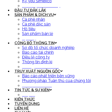
Kỷ yếu Simexco
Thăm quan nhà máy
ĐẦU TƯ ĐẮK LẮK
SẢN PHẨM & DỊCH VỤ
Cà phê nhân
Cà phê đặc sản
Hồ tiêu
Sản phẩm bán lẻ
Dịch vụ
CÔNG BỐ THÔNG TIN
Sơ đồ tổ chức doanh nghiệp
Báo cáo tài chính
Điều lệ công ty
Thông tin định kì
Thông tin bất thường
TRUY XUẤT NGUỒN GỐC
Báo cáo phát triển bền vững
Phương pháp Tuân thủ của chúng tôi
Tra cứu đơn hàng
TIN TỨC & SỰ KIỆN
Cà phê
KIẾN THỨC
TUYỂN DỤNG
LIÊN HỆ