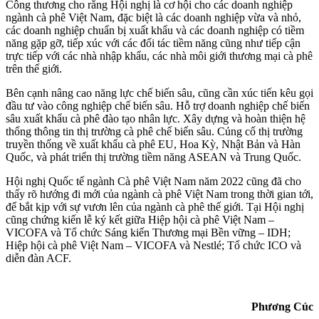
Công thương cho rằng Hội nghị là cơ hội cho các doanh nghiệp
ngành cà phê Việt Nam, đặc biệt là các doanh nghiệp vừa và nhỏ,
các doanh nghiệp chuẩn bị xuất khẩu và các doanh nghiệp có tiềm
năng gặp gỡ, tiếp xúc với các đối tác tiềm năng cũng như tiếp cận
trực tiếp với các nhà nhập khẩu, các nhà môi giới thương mại cà phê
trên thế giới.
Bên cạnh nâng cao năng lực chế biến sâu, cũng cần xúc tiến kêu gọi
đầu tư vào công nghiệp chế biến sâu. Hỗ trợ doanh nghiệp chế biến
sâu xuất khẩu cà phê đào tạo nhân lực. Xây dựng và hoàn thiện hệ
thống thông tin thị trường cà phê chế biến sâu. Củng cố thị trường
truyền thống về xuất khẩu cà phê EU, Hoa Kỳ, Nhật Bản và Hàn
Quốc, và phát triển thị trường tiềm năng ASEAN và Trung Quốc.
Hội nghị Quốc tế ngành Cà phê Việt Nam năm 2022 cũng đã cho
thấy rõ hướng đi mới của ngành cà phê Việt Nam trong thời gian tới,
để bắt kịp với sự vươn lên của ngành cà phê thế giới. Tại Hội nghị
cũng chứng kiến lễ ký kết giữa Hiệp hội cà phê Việt Nam –
VICOFA và Tổ chức Sáng kiến Thương mại Bền vững – IDH;
Hiệp hội cà phê Việt Nam – VICOFA và Nestlé; Tổ chức ICO và
diễn đàn ACF.
Phương Cúc