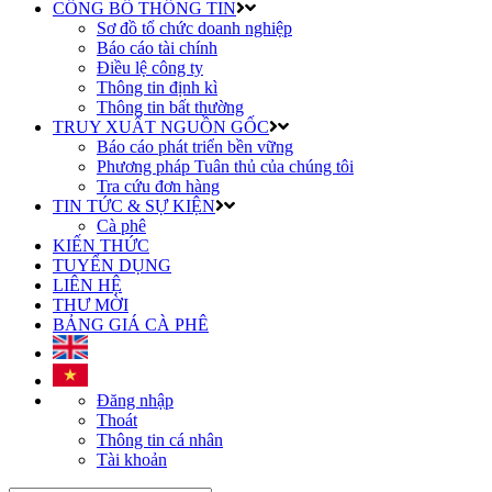
CÔNG BỐ THÔNG TIN
Sơ đồ tổ chức doanh nghiệp
Báo cáo tài chính
Điều lệ công ty
Thông tin định kì
Thông tin bất thường
TRUY XUẤT NGUỒN GỐC
Báo cáo phát triển bền vững
Phương pháp Tuân thủ của chúng tôi
Tra cứu đơn hàng
TIN TỨC & SỰ KIỆN
Cà phê
KIẾN THỨC
TUYỂN DỤNG
LIÊN HỆ
THƯ MỜI
BẢNG GIÁ CÀ PHÊ
Đăng nhập
Thoát
Thông tin cá nhân
Tài khoản