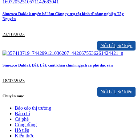
Simexco Daklak tuyên bố làm Công ty trụ cột kinh tế nông nghiệp Tây
Nguyên
23/10/2023
Nổi bật
,
Sự kiện
Simexco Daklak Đắk Lắk xuất khẩu chính ngạch cà phê đặc sản
18/07/2023
Nổi bật
,
Sự kiện
Chuyên mục
Báo cáo thị trường
Báo chí
Cà phê
Cộng đồng
Hồ tiêu
Kiến thức