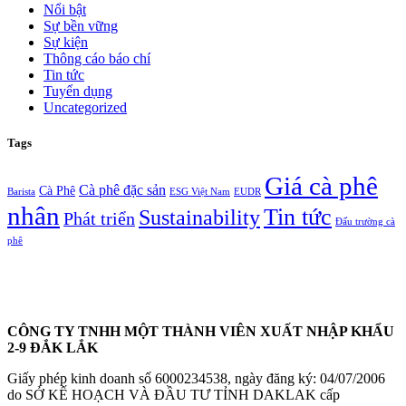
Nổi bật
Sự bền vững
Sự kiện
Thông cáo báo chí
Tin tức
Tuyển dụng
Uncategorized
Tags
Giá cà phê
Cà phê đặc sản
Cà Phê
Barista
ESG Việt Nam
EUDR
nhân
Tin tức
Sustainability
Phát triển
Đấu trường cà
phê
CÔNG TY TNHH MỘT THÀNH VIÊN XUẤT NHẬP KHẨU
2-9 ĐẮK LẮK
Giấy phép kinh doanh số 6000234538, ngày đăng ký: 04/07/2006
do SỞ KẾ HOẠCH VÀ ĐẦU TƯ TỈNH DAKLAK cấp