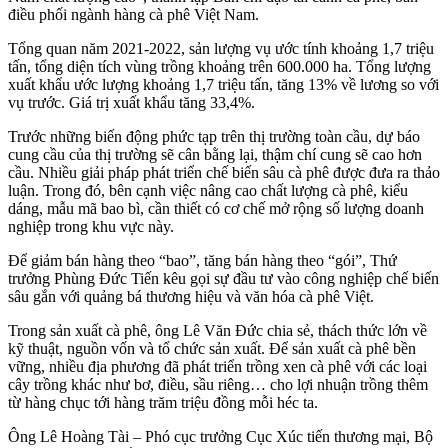
điều phối ngành hàng cà phê Việt Nam.
Tổng quan năm 2021-2022, sản lượng vụ ước tính khoảng 1,7 triệu
tấn, tổng diện tích vùng trồng khoảng trên 600.000 ha. Tổng lượng
xuất khẩu ước lượng khoảng 1,7 triệu tấn, tăng 13% về lương so với
vụ trước. Giá trị xuất khẩu tăng 33,4%.
Trước những biến động phức tạp trên thị trường toàn cầu, dự báo
cung cầu của thị trường sẽ cân bằng lại, thậm chí cung sẽ cao hơn
cầu. Nhiều giải pháp phát triển chế biến sâu cà phê được đưa ra thảo
luận. Trong đó, bên cạnh việc nâng cao chất lượng cà phê, kiểu
dáng, mẫu mã bao bì, cần thiết có cơ chế mở rộng số lượng doanh
nghiệp trong khu vực này.
Để giảm bán hàng theo “bao”, tăng bán hàng theo “gói”, Thứ
trưởng Phùng Đức Tiến kêu gọi sự đầu tư vào công nghiệp chế biến
sâu gắn với quảng bá thương hiệu và văn hóa cà phê Việt.
Trong sản xuất cà phê, ông Lê Văn Đức chia sẻ, thách thức lớn về
kỹ thuật, nguồn vốn và tổ chức sản xuất. Để sản xuất cà phê bền
vững, nhiều địa phương đã phát triển trồng xen cà phê với các loại
cây trồng khác như bơ, điều, sầu riêng… cho lợi nhuận trồng thêm
từ hàng chục tới hàng trăm triệu đồng mỗi héc ta.
Ông Lê Hoàng Tài – Phó cục trưởng Cục Xúc tiến thương mại, Bộ