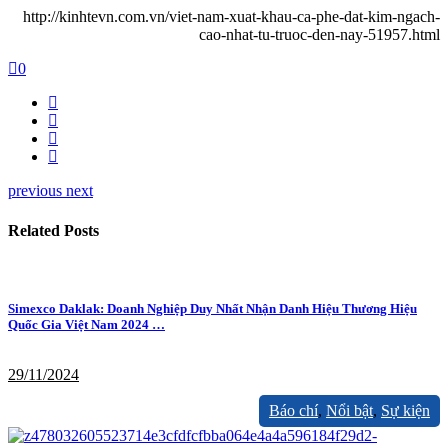
http://kinhtevn.com.vn/viet-nam-xuat-khau-ca-phe-dat-kim-ngach-
cao-nhat-tu-truoc-den-nay-51957.html
0
previous
next
Related Posts
Simexco Daklak: Doanh Nghiệp Duy Nhất Nhận Danh Hiệu Thương Hiệu
Quốc Gia Việt Nam 2024 …
29/11/2024
Báo chí
,
Nổi bật
,
Sự kiện