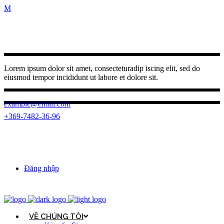
Lorem ipsum dolor sit amet, consecteturadip iscing elit, sed do
eiusmod tempor incididunt ut labore et dolore sit.
example@email.com
+369-7482-36-96
(0262) 3950 787
23 Ngo Quyen, Buon Ma Thuot ward,
Dak Lak province
Đăng nhập
VỀ CHÚNG TÔI