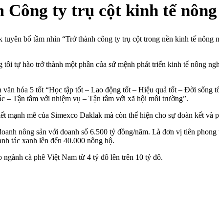
 Công ty trụ cột kinh tế nôn
uyên bố tầm nhìn “Trở thành công ty trụ cột trong nền kinh tế nông
ôi tự hào trở thành một phần của sứ mệnh phát triển kinh tế nông n
 hóa 5 tốt “Học tập tốt – Lao động tốt – Hiệu quả tốt – Đời sống tốt” v
ác – Tận tâm với nhiệm vụ – Tận tâm với xã hội môi trường”.
ết mạnh mẽ của Simexco Daklak mà còn thể hiện cho sự đoàn kết và p
oanh nông sản với doanh số 6.500 tỷ đồng/năm. Là đơn vị tiên phong tạ
canh tác xanh lên đến 40.000 nông hộ.
 ngành cà phê Việt Nam từ 4 tỷ đô lên trên 10 tỷ đô.