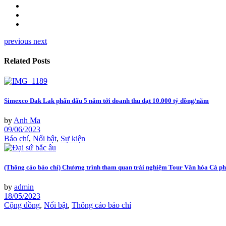
previous
next
Related Posts
Simexco Dak Lak phấn đấu 5 năm tới doanh thu đạt 10.000 tỷ đồng/năm
by
Anh Ma
09/06/2023
Báo chí
,
Nổi bật
,
Sự kiện
(Thông cáo báo chí) Chương trình tham quan trải nghiệm Tour Văn hóa Cà p
by
admin
18/05/2023
Cộng đồng
,
Nổi bật
,
Thông cáo báo chí