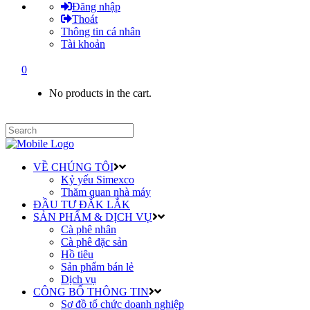
Đăng nhập
Thoát
Thông tin cá nhân
Tài khoản
0
No products in the cart.
VỀ CHÚNG TÔI
Kỷ yếu Simexco
Thăm quan nhà máy
ĐẦU TƯ ĐẮK LẮK
SẢN PHẨM & DỊCH VỤ
Cà phê nhân
Cà phê đặc sản
Hồ tiêu
Sản phẩm bán lẻ
Dịch vụ
CÔNG BỐ THÔNG TIN
Sơ đồ tổ chức doanh nghiệp