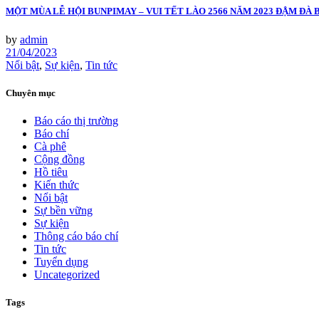
MỘT MÙA LỄ HỘI BUNPIMAY – VUI TẾT LÀO 2566 NĂM 2023 ĐẬM ĐÀ 
by
admin
21/04/2023
Nổi bật
,
Sự kiện
,
Tin tức
Chuyên mục
Báo cáo thị trường
Báo chí
Cà phê
Cộng đồng
Hồ tiêu
Kiến thức
Nổi bật
Sự bền vững
Sự kiện
Thông cáo báo chí
Tin tức
Tuyển dụng
Uncategorized
Tags