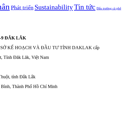
hân
Tin tức
Sustainability
Phát triển
Đấu trường cà phê
-9 ĐẮK LẮK
2006 do SỞ KẾ HOẠCH VÀ ĐẦU TƯ TỈNH DAKLAK cấp
t, Tỉnh Đăk Lăk, Việt Nam
uột, tỉnh Đắk Lắk
Bình, Thành Phố Hồ Chí Minh