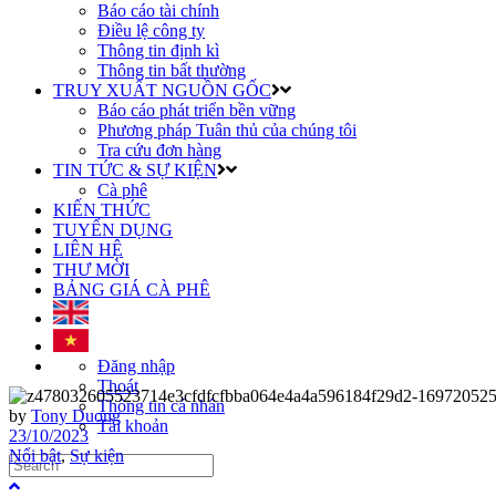
Báo cáo tài chính
Điều lệ công ty
Thông tin định kì
Thông tin bất thường
TRUY XUẤT NGUỒN GỐC
Báo cáo phát triển bền vững
Phương pháp Tuân thủ của chúng tôi
Tra cứu đơn hàng
TIN TỨC & SỰ KIỆN
Cà phê
KIẾN THỨC
TUYỂN DỤNG
LIÊN HỆ
THƯ MỜI
BẢNG GIÁ CÀ PHÊ
Đăng nhập
Thoát
Thông tin cá nhân
by
Tony Duong
Tài khoản
23/10/2023
Nổi bật
,
Sự kiện