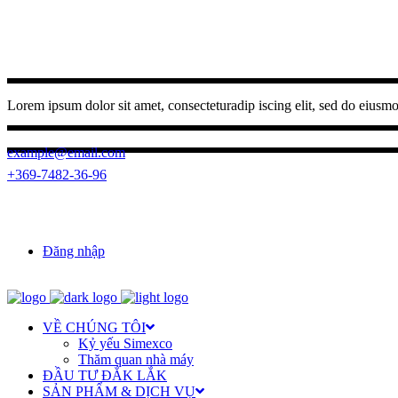
Lorem ipsum dolor sit amet, consecteturadip iscing elit, sed do eiusmod
example@email.com
+369-7482-36-96
(0262) 3950 787
23 Ngo Quyen, Buon Ma Thuot ward, Dak 
Đăng nhập
VỀ CHÚNG TÔI
Kỷ yếu Simexco
Thăm quan nhà máy
ĐẦU TƯ ĐẮK LẮK
SẢN PHẨM & DỊCH VỤ