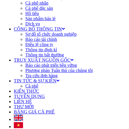
Cà phê nhân
Cà phê đặc sản
Hồ tiêu
Sản phẩm bán lẻ
Dịch vụ
CÔNG BỐ THÔNG TIN
Sơ đồ tổ chức doanh nghiệp
Báo cáo tài chính
Điều lệ công ty
Thông tin định kì
Thông tin bất thường
TRUY XUẤT NGUỒN GỐC
Báo cáo phát triển bền vững
Phương pháp Tuân thủ của chúng tôi
Tra cứu đơn hàng
TIN TỨC & SỰ KIỆN
Cà phê
KIẾN THỨC
TUYỂN DỤNG
LIÊN HỆ
THƯ MỜI
BẢNG GIÁ CÀ PHÊ