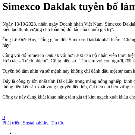
Simexco Daklak tuyên bố làm
Ngày 13/10/2023, nhân ngày Doanh nhân Việt Nam, Simexco Daklak t
kiến tạo thịnh vượng cho toàn bộ đối tác của chuỗi giá trị”.
Ông Lê Đức Huy, Tổng giám đốc Simexco Daklak phát biểu: “Chúng t
này”.
Cùng với đó Simexco Daklak với hơn 300 cán bộ nhân viên thực hiện văn
Hợp tác – Trách nhiệm”. Cống hiến sự “Tận tâm với con người, đối t
Tuyên bố tầm nhìn và sứ mệnh này không chỉ đánh dấu một sự cam k
Đây là công ty lớn nhất tỉnh Đắk Lắk trong mảng nông nghiệp, kinh d
thống liên kết sản xuất vùng nguyên liệu lớn, đạt tiêu chí bền vững, 
Công ty này đang khát khao nâng tầm giá trị kim ngạch xuất khẩu cho
0
Phát triển
,
Sustainability
,
Tin tức