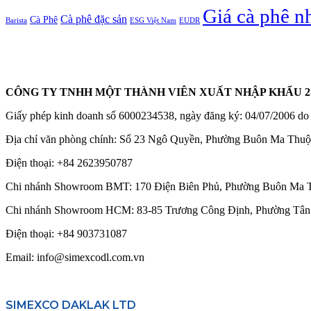
Giá cà phê n
Cà phê đặc sản
Cà Phê
Barista
ESG Việt Nam
EUDR
CÔNG TY TNHH MỘT THÀNH VIÊN XUẤT NHẬP KHẨU 2
Giấy phép kinh doanh số 6000234538, ngày đăng ký: 04/07/
Địa chỉ văn phòng chính: Số 23 Ngô Quyền, Phường Buôn Ma Thuộ
Điện thoại:
+84 2623950787
Chi nhánh Showroom BMT: 170 Điện Biên Phủ, Phường Buôn Ma Th
Chi nhánh Showroom HCM: 83-85 Trương Công Định, Phường Tân 
Điện thoại:
+84 903731087
Email: info@simexcodl.com.vn
SIMEXCO DAKLAK LTD