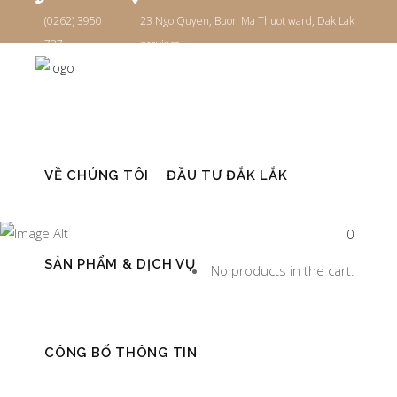
(0262) 3950
23 Ngo Quyen, Buon Ma Thuot ward, Dak Lak
787
province
Đăng nhập
VỀ CHÚNG TÔI
ĐẦU TƯ ĐẮK LẮK
BÁO CHÍ
0
SẢN PHẨM & DỊCH VỤ
No products in the cart.
CÔNG BỐ THÔNG TIN