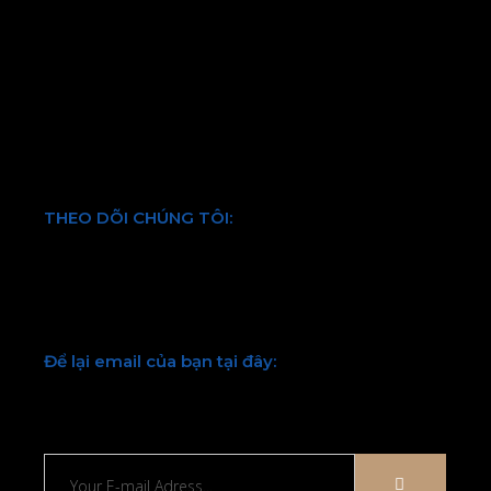
Chính sách bảo hành và đổi trả
Chính sách vận chuyển và kiểm hàng
Hình thức thanh toán
Chính sách bảo mật thông tin
Điều khoản và quy định chung
THEO DÕI CHÚNG TÔI:
Facebook
Twitter
Youtube
LinkedIn
Để lại email của bạn tại đây:
Chúng tôi sẽ liên hệ lại với bạn sớm