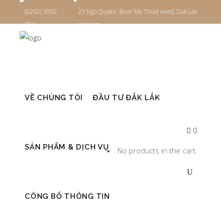
(0262) 3950
23 Ngo Quyen, Buon Ma Thuot ward, Dak Lak
787
province
Đăng nhập
VỀ CHÚNG TÔI
ĐẦU TƯ ĐẮK LẮK
0
SẢN PHẨM & DỊCH VỤ
No products in the cart.
CÔNG BỐ THÔNG TIN