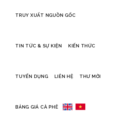
TRUY XUẤT NGUỒN GỐC
05/07/2026
Sự bền vững
SIMEXCO
TIN TỨC & SỰ KIỆN
KIẾN THỨC
DAKLAK
ĐƯỢC CẤP
TUYỂN DỤNG
LIÊN HỆ
THƯ MỜI
SYNESGY ESG
CERTIFICATE
BẢNG GIÁ CÀ PHÊ
Công ty TNHH MTV Xuất Nhập Khẩu
2-9 Đắk Lắk (Simexco Daklak) vinh