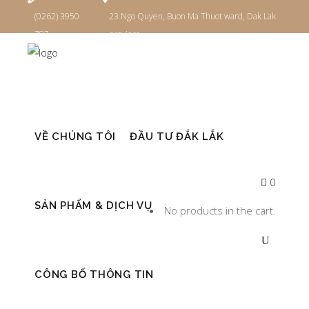
(0262) 3950
23 Ngo Quyen, Buon Ma Thuot ward, Dak Lak
787
province
Đăng nhập
VỀ CHÚNG TÔI
ĐẦU TƯ ĐẮK LẮK
0
SẢN PHẨM & DỊCH VỤ
No products in the cart.
CÔNG BỐ THÔNG TIN