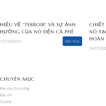
HIỂU VỀ “TERROIR” VÀ SỰ ẢNH
CHIẾT
HƯỞNG CỦA NÓ ĐẾN CÀ PHÊ
NÓ TẠ
HOÀN
15/10/2024
Kiến thức
24/07/20
CHUYÊN MỤC
Báo cáo thị trường
Báo chí
Cà phê