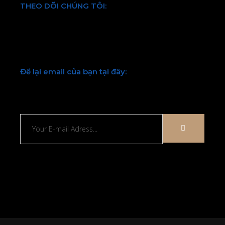
THEO DÕI CHÚNG TÔI:
Facebook
Twitter
Youtube
LinkedIn
Để lại email của bạn tại đây:
Chúng tôi sẽ liên hệ lại với bạn sớm