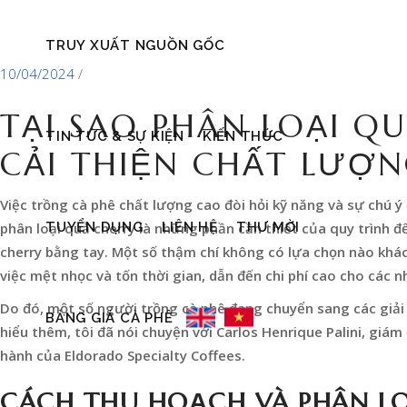
TRUY XUẤT NGUỒN GỐC
10/04/2024
TẠI SAO PHÂN LOẠI Q
TIN TỨC & SỰ KIỆN
KIẾN THỨC
CẢI THIỆN CHẤT LƯỢN
Việc trồng cà phê chất lượng cao đòi hỏi kỹ năng và sự chú ý
TUYỂN DỤNG
LIÊN HỆ
THƯ MỜI
phân loại quả cherry là những phần cần thiết của quy trình đ
cherry bằng tay. Một số thậm chí không có lựa chọn nào khá
việc mệt nhọc và tốn thời gian, dẫn đến chi phí cao cho các n
Do đó, một số người trồng cà phê đang chuyển sang các giải 
BẢNG GIÁ CÀ PHÊ
hiểu thêm, tôi đã nói chuyện với Carlos Henrique Palini, giám
hành của Eldorado Specialty Coffees.
CÁCH THU HOẠCH VÀ PHÂN LO