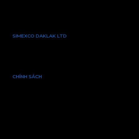
Phường Tân Bình, Thành Phố Hồ Chí Minh
Điện thoại:
+84 903731087
Email: info@simexcodl.com.vn
SIMEXCO DAKLAK LTD
Giới thiệu về chúng tôi
Sản phẩm & Dịch vụ
Bền vững
Tin tức & Sự kiện
CHÍNH SÁCH
Chính sách bảo hành và đổi trả
Chính sách vận chuyển và kiểm hàng
Hình thức thanh toán
Chính sách bảo mật thông tin
Điều khoản và quy định chung