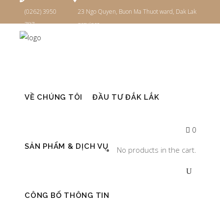
(0262) 3950
23 Ngo Quyen, Buon Ma Thuot ward, Dak Lak
787
province
Đăng nhập
VỀ CHÚNG TÔI
ĐẦU TƯ ĐẮK LẮK
0
SẢN PHẨM & DỊCH VỤ
No products in the cart.
CÔNG BỐ THÔNG TIN