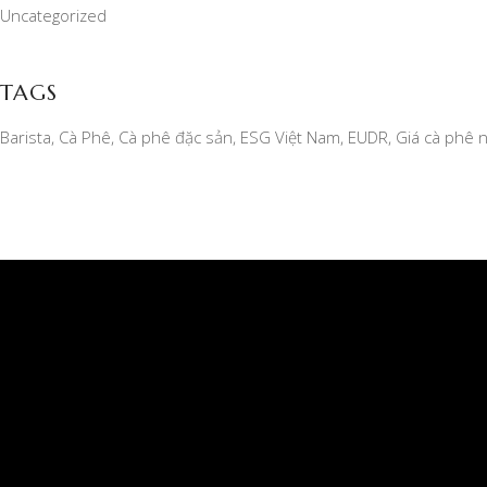
Uncategorized
TAGS
Barista
Cà Phê
Cà phê đặc sản
ESG Việt Nam
EUDR
Giá cà phê 
CÔNG TY TNHH MỘT THÀNH VIÊN XUẤT NHẬP
KHẨU 2-9 ĐẮK LẮK
Giấy phép kinh doanh số 6000234538, ngày đăng ký: