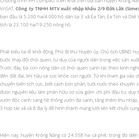
Chương trình PPI Compact triển khai trên địa bàn huyện Krông Năn
VnSAT,
Công ty TNHH MTV xuất nhập khẩu 2/9 Đắk Lắk (Sime
ban đầu là 5.200 ha/4.000 hộ dân tại 3 xã Ea Tân, Ea Toh và Dliê 
tích là 23.100 ha/19.250 nông hộ.
Phát biểu tại lễ khởi động, Phó Bí thư Huyện ủy, Chủ tịch UBND h
bước thay đổi thói quen, tư duy của người dân trong việc sản xuấ
Trước đây, bà con nông dân có thói quen canh tác theo kinh ng
đến đất đai, khí hậu và sức khỏe con người. Từ khi tham gia vào 
chuyển biến tích cực, biết cách bón phân, tưới nước theo khuyến c
được nguyên liệu làm phân hữu cơ vừa giảm chi phí đầu tư, duy 
vườn độc canh sang hệ thống vườn đa canh, tăng thêm thu nhập,
3 hợp tác xã và 8 đại lý để hình thành mạng lưới liên kết chuỗi c
Hiện nay, huyện Krông Năng có 24.558 ha cà phê; trong đó diện