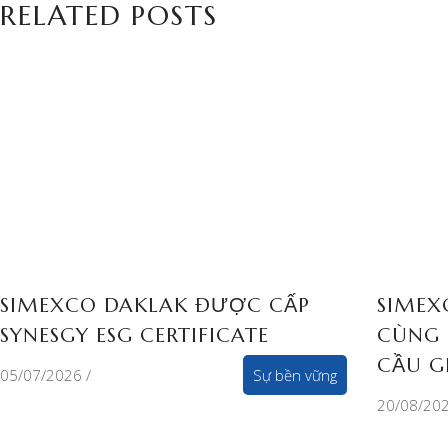
RELATED POSTS
SIMEXCO DAKLAK ĐƯỢC CẤP
SIMEX
SYNESGY ESG CERTIFICATE
CÙNG 
CẦU G
05/07/2026
Sự bền vững
20/08/20