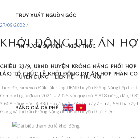
TRUY XUẤT NGUỒN GỐC
27/09/2022
KHỞI ĐỘNG DỰ ÁN H
TIN TỨC & SỰ KIỆN
KIẾN THỨC
CHIỀU 23/9, UBND HUYỆN KRÔNG NĂNG PHỐI HỢ
LẮK) TỔ CHỨC LỄ KHỞI ĐỘNG DỰ ÁN HỢP PHẦN C
TUYỂN DỤNG
LIÊN HỆ
THƯ MỜI
Theo đó, Simexco Đắk Lắk cùng UBND huyện Krông Năng tiếp tục triể
Compact) giai đoạn 2021 – 2025 với quy mô 8.818 nông dân, 9.826 
3.608 nông dân, 4.330 ha cà phê, 735 ha cây ăn trái, 550 ha cây h
BẢNG GIÁ CÀ PHÊ
Giang và thị trấn Krông Năng do UBND huyện thực hiện.