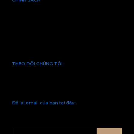
Chính sách bảo hành và đổi trả
Chính sách vận chuyển và kiểm hàng
Hình thức thanh toán
Chính sách bảo mật thông tin
Điều khoản và quy định chung
THEO DÕI CHÚNG TÔI:
Facebook
Twitter
Youtube
LinkedIn
Để lại email của bạn tại đây:
Chúng tôi sẽ liên hệ lại với bạn sớm