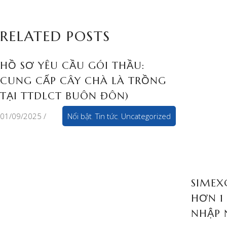
RELATED POSTS
HỒ SƠ YÊU CẦU GÓI THẦU:
CUNG CẤP CÂY CHÀ LÀ TRỒNG
TẠI TTDLCT BUÔN ĐÔN)
01/09/2025
Nổi bật
,
Tin tức
,
Uncategorized
SIMEX
HƠN 1
NHẬP 