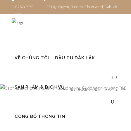
(0262) 3950
23 Ngo Quyen, Buon Ma Thuot ward, Dak Lak
787
province
Đăng nhập
VỀ CHÚNG TÔI
ĐẦU TƯ ĐẮK LẮK
0
SẢN PHẨM & DỊCH VỤ
No products in the cart.
CÔNG BỐ THÔNG TIN