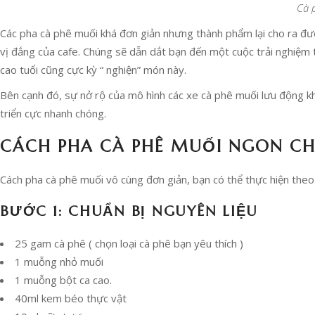
Cà 
Các pha cà phê muối khá đơn giản nhưng thành phẩm lại cho ra đư
vị đắng của cafe. Chúng sẽ dẫn dắt bạn đến một cuộc trải nghiệm t
cao tuổi cũng cực kỳ “ nghiện” món này.
Bên cạnh đó, sự nở rộ của mô hình các xe cà phê muối lưu động kh
triển cực nhanh chóng.
CÁCH PHA CÀ PHÊ MUỐI NGON CH
Cách pha cà phê muối vô cùng đơn giản, bạn có thể thực hiện the
BƯỚC 1: CHUẨN BỊ NGUYÊN LIỆU
25 gam cà phê ( chọn loại cà phê bạn yêu thích )
1 muỗng nhỏ muối
1 muỗng bột ca cao.
40ml kem béo thực vật