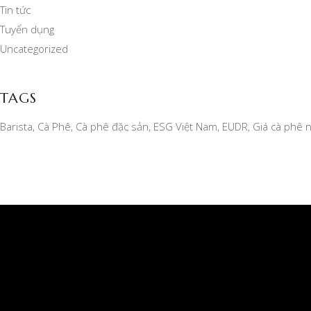
Tin tức
Tuyển dụng
Uncategorized
TAGS
Barista
Cà Phê
Cà phê đặc sản
ESG Việt Nam
EUDR
Giá cà phê 
CÔNG TY TNHH MỘT THÀNH VIÊN XUẤT NHẬP