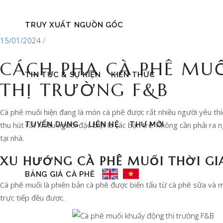
TRUY XUẤT NGUỒN GỐC
15/01/2024
CÁCH PHA CÀ PHÊ MU
TIN TỨC & SỰ KIỆN
KIẾN THỨC
THỊ TRƯỜNG F&B
Cà phê muối hiện đang là món cà phê được rất nhiều người yêu th
TUYỂN DỤNG
LIÊN HỆ
THƯ MỜI
thu hút rất nhiều người đặc biệt là các bạn trẻ. Không cần phải ra
tại nhà.
XU HƯỚNG CÀ PHÊ MUỐI THỜI GI
BẢNG GIÁ CÀ PHÊ
Cà phê muối là phiên bản cà phê được biến tấu từ cà phê sữa và 
trực tiếp đều được.