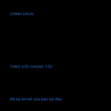
Bền vững
Tin tức & Sự kiện
CHÍNH SÁCH
Chính sách bảo hành và đổi trả
Chính sách vận chuyển và kiểm hàng
Hình thức thanh toán
Chính sách bảo mật thông tin
Điều khoản và quy định chung
THEO DÕI CHÚNG TÔI:
Facebook
Twitter
Youtube
LinkedIn
Để lại email của bạn tại đây:
Chúng tôi sẽ liên hệ lại với bạn sớm