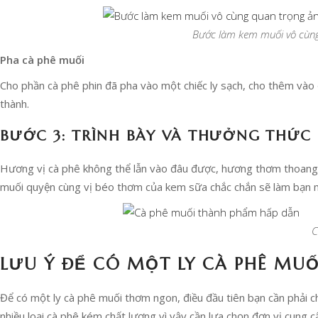
Bước làm kem muối vô cùng
Pha cà phê muối
Cho phần cà phê phin đã pha vào một chiếc ly sạch, cho thêm vào
thành.
BƯỚC 3: TRÌNH BÀY VÀ THƯỞNG THỨC
Hương vị cà phê không thể lẫn vào đâu được, hương thơm thoang
muối quyện cùng vị béo thơm của kem sữa chắc chắn sẽ làm bạn m
C
LƯU Ý ĐỂ CÓ MỘT LY CÀ PHÊ MU
Để có một ly cà phê muối thơm ngon, điều đầu tiên bạn cần phải c
nhiều loại cà phê kém chất lượng vì vậy cần lựa chọn đơn vị cung 