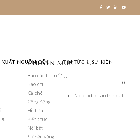
 XUẤT NGUỒN GỐC
TIN TỨC & SỰ KIỆN
CHUYÊN MỤC
Báo cáo thị trường
0
Báo chí
Cà phê
No products in the cart.
Cộng đồng
ớc
Hồ tiêu
ing
Kiến thức
Nổi bật
Sự bền vững