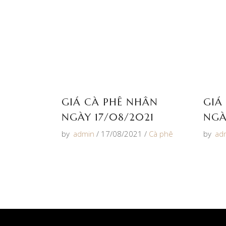
GIÁ CÀ PHÊ NHÂN
GIÁ
NGÀY 17/08/2021
NGÀ
by
admin
17/08/2021
Cà phê
by
ad