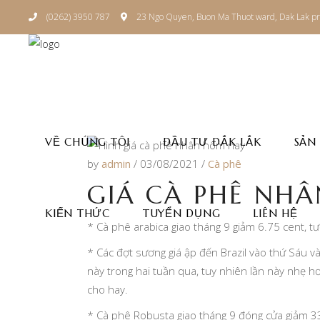
(0262) 3950 787
23 Ngo Quyen, Buon Ma Thuot ward, Dak Lak pr
VỀ CHÚNG TÔI
ĐẦU TƯ ĐẮK LẮK
SẢN
by
admin
03/08/2021
Cà phê
GIÁ CÀ PHÊ NHÂ
KIẾN THỨC
TUYỂN DỤNG
LIÊN HỆ
* Cà phê arabica giao tháng 9 giảm 6.75 cent,
* Các đợt sương giá ập đến Brazil vào thứ Sáu 
này trong hai tuần qua, tuy nhiên lần này nhẹ h
cho hay.
* Cà phê Robusta giao tháng 9 đóng cửa giảm 