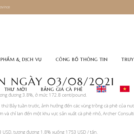
ovince
 PHẨM & DỊCH VỤ
CÔNG BỐ THÔNG TIN
TRUY
N NGÀY 03/08/2021
THƯ MỜI
BẢNG GIÁ CÀ PHÊ
 tương đương 3.8%, ở mức 172.8 cent/pound.
và thứ Bảy tuần trước, ảnh hưởng đến các vùng trồng cà phê của nư
ơn và chỉ lan đến một khu vực sản xuất cà phê nhỏ, Archer Consult
33 USD, tương đương 1.8% xuống 1753 USD / tấn.