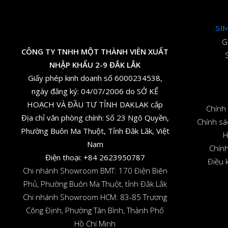
SI
G
CÔNG TY TNHH MỘT THÀNH VIÊN XUẤT
NHẬP KHẨU 2-9 ĐẮK LẮK
Giấy phép kinh doanh số 6000234538,
ngày đăng ký: 04/07/2006 do SỞ KẾ
HOẠCH VÀ ĐẦU TƯ TỈNH DAKLAK cấp
Chính 
Địa chỉ văn phòng chính: Số 23 Ngô Quyền,
Chính sá
Phường Buôn Ma Thuột, Tỉnh Đăk Lăk, Việt
H
Nam
Chính
Điện thoại:
+84 2623950787
Điều 
Chi nhánh Showroom BMT: 170 Điện Biên
Phủ, Phường Buôn Ma Thuột, tỉnh Đắk Lắk
Chi nhánh Showroom HCM: 83-85 Trương
Công Định, Phường Tân Bình, Thành Phố
Hồ Chí Minh