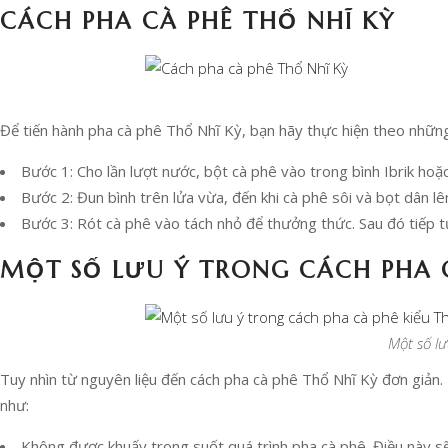
CÁCH PHA CÀ PHÊ THỔ NHĨ KỲ
Để tiến hành pha cà phê Thổ Nhĩ Kỳ, bạn hãy thực hiện theo nhữn
Bước 1: Cho lần lượt nước, bột cà phê vào trong bình Ibrik hoặ
Bước 2: Đun bình trên lửa vừa, đến khi cà phê sôi và bọt dân lê
Bước 3: Rót cà phê vào tách nhỏ để thưởng thức. Sau đó tiếp tụ
MỘT SỐ LƯU Ý TRONG CÁCH PHA C
Một số lư
Tuy nhìn từ nguyên liệu đến cách pha cà phê Thổ Nhĩ Kỳ đơn giản. 
như:
Không được khuấy trong suốt quá trình pha cà phê. Điều này sẽ