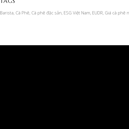
TAGS
Barista
Cà Phê
Cà phê đặc sản
ESG Việt Nam
EUDR
Giá cà phê 
CÔNG TY TNHH MỘT THÀNH VIÊN XUẤT NHẬP
KHẨU 2-9 ĐẮK LẮK
Giấy phép kinh doanh số 6000234538, ngày đăng ký:
04/07/2006 do SỞ KẾ HOẠCH VÀ ĐẦU TƯ TỈNH
DAKLAK cấp
Địa chỉ văn phòng chính: Số 23 Ngô Quyền, Phường