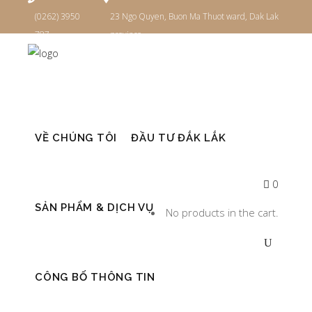
(0262) 3950
23 Ngo Quyen, Buon Ma Thuot ward, Dak Lak
787
province
Đăng nhập
VỀ CHÚNG TÔI
ĐẦU TƯ ĐẮK LẮK
0
SẢN PHẨM & DỊCH VỤ
No products in the cart.
CÔNG BỐ THÔNG TIN