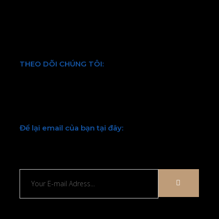
Chính sách bảo mật thông tin
Điều khoản và quy định chung
THEO DÕI CHÚNG TÔI:
Facebook
Twitter
Youtube
LinkedIn
Để lại email của bạn tại đây:
Chúng tôi sẽ liên hệ lại với bạn sớm