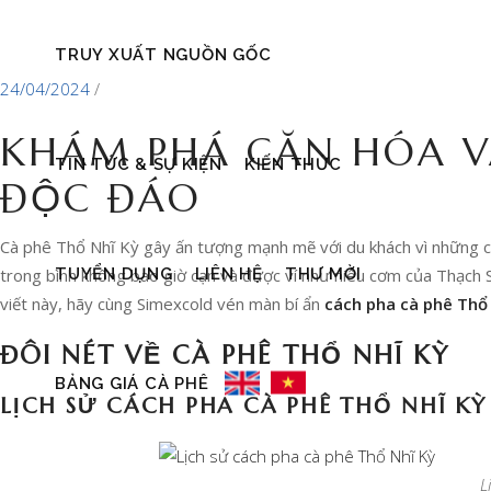
TRUY XUẤT NGUỒN GỐC
24/04/2024
KHÁM PHÁ CĂN HÓA VÀ
TIN TỨC & SỰ KIỆN
KIẾN THỨC
ĐỘC ĐÁO
Cà phê Thổ Nhĩ Kỳ gây ấn tượng mạnh mẽ với du khách vì những chiế
TUYỂN DỤNG
LIÊN HỆ
THƯ MỜI
trong bình không bao giờ cạn và được ví như niêu cơm của Thạch S
viết này, hãy cùng Simexcold vén màn bí ẩn
cách pha cà phê Thổ
ĐÔI NÉT VỀ CÀ PHÊ THỔ NHĨ KỲ
BẢNG GIÁ CÀ PHÊ
LỊCH SỬ CÁCH PHA CÀ PHÊ THỔ NHĨ KỲ
L