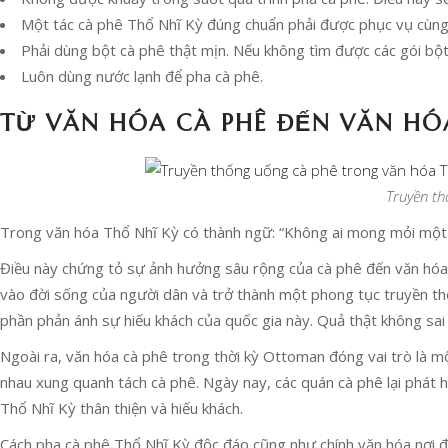
Một tác cà phê Thổ Nhĩ Kỳ đúng chuẩn phải được phục vụ cùng
Phải dùng bột cà phê thật mịn. Nếu không tìm được các gói bộ
Luôn dùng nước lạnh để pha cà phê.
TỪ VĂN HÓA CÀ PHÊ ĐẾN VĂN HÓ
Truyền th
Trong văn hóa Thổ Nhĩ Kỳ có thành ngữ: “Không ai mong mỏi một c
Điều này chứng tỏ sự ảnh hưởng sâu rộng của cà phê đến văn hóa 
vào đời sống của người dân và trở thành một phong tục truyền thố
phần phản ánh sự hiếu khách của quốc gia này. Quả thật không sai 
Ngoài ra, văn hóa cà phê trong thời kỳ Ottoman đóng vai trò là một
nhau xung quanh tách cà phê. Ngày nay, các quán cà phê lại phát hu
Thổ Nhĩ Kỳ thân thiện và hiếu khách.
Cách pha cà phê Thổ Nhĩ Kỳ độc đáo cũng như chính văn hóa nơi đâ