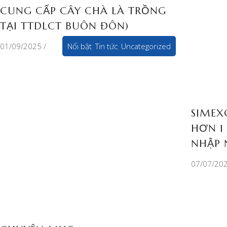
CUNG CẤP CÂY CHÀ LÀ TRỒNG
TẠI TTDLCT BUÔN ĐÔN)
01/09/2025
Nổi bật
,
Tin tức
,
Uncategorized
SIMEX
HƠN 1
NHẬP 
07/07/20