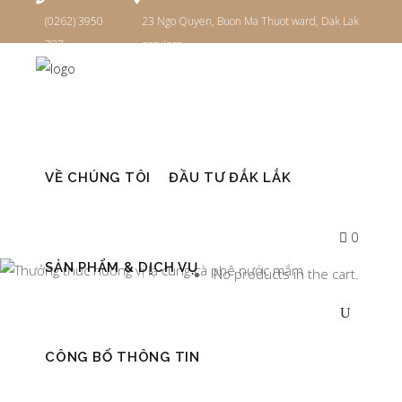
(0262) 3950
23 Ngo Quyen, Buon Ma Thuot ward, Dak Lak
787
province
Đăng nhập
VỀ CHÚNG TÔI
ĐẦU TƯ ĐẮK LẮK
0
SẢN PHẨM & DỊCH VỤ
No products in the cart.
CÔNG BỐ THÔNG TIN