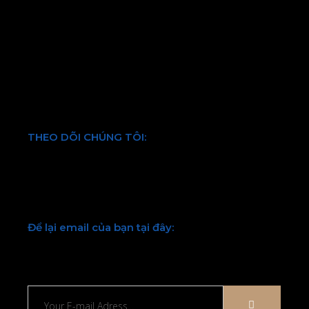
Chính sách bảo hành và đổi trả
Chính sách vận chuyển và kiểm hàng
Hình thức thanh toán
Chính sách bảo mật thông tin
Điều khoản và quy định chung
THEO DÕI CHÚNG TÔI:
Facebook
Twitter
Youtube
LinkedIn
Để lại email của bạn tại đây:
Chúng tôi sẽ liên hệ lại với bạn sớm