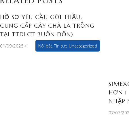
RELATED POSTS
HỒ SƠ YÊU CẦU GÓI THẦU:
CUNG CẤP CÂY CHÀ LÀ TRỒNG
TẠI TTDLCT BUÔN ĐÔN)
01/09/2025
Nổi bật
,
Tin tức
,
Uncategorized
SIMEX
HƠN 1
NHẬP 
07/07/20