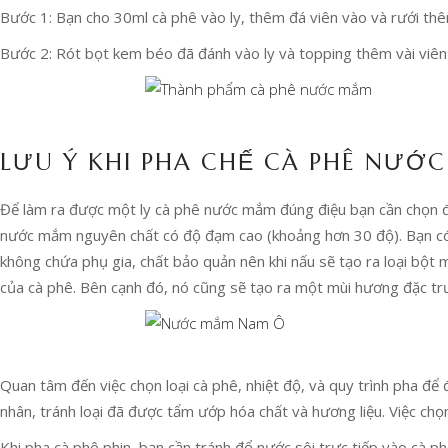
Bước 1: Bạn cho 30ml cà phê vào ly, thêm đá viên vào và rưới th
Bước 2: Rót bọt kem béo đã đánh vào ly và topping thêm vài viên
LƯU Ý KHI PHA CHẾ CÀ PHÊ NƯỚ
Để làm ra được một ly cà phê nước mắm đúng điệu bạn cần chọn 
nước mắm nguyên chất có độ đạm cao (khoảng hơn 30 độ). Bạn có
không chứa phụ gia, chất bảo quản nên khi nấu sẽ tạo ra loại bộ
của cà phê. Bên cạnh đó, nó cũng sẽ tạo ra một mùi hương đặc tr
Quan tâm đến việc chọn loại cà phê, nhiệt độ, và quy trình pha đ
nhân, tránh loại đã được tẩm ướp hóa chất và hương liệu. Việc ch
Khi pha cà phê phin, bạn cần tránh đổ nước sôi trực tiếp vào cà 