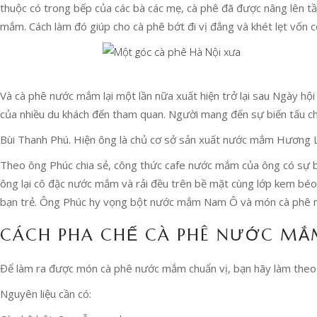
thuộc có trong bếp của các bà các mẹ, cà phê đã được nâng lên tầ
mắm. Cách làm đó giúp cho cà phê bớt đi vị đắng và khét lẹt vốn 
Và cà phê nước mắm lại một lần nữa xuất hiện trở lại sau Ngày hộ
của nhiều du khách đến tham quan. Người mang đến sự biến tấu c
Bùi Thanh Phú. Hiện ông là chủ cơ sở sản xuất nước mắm Hương 
Theo ông Phúc chia sẻ, công thức cafe nước mắm của ông có sự bi
ông lại cô đặc nước mắm và rải đều trên bề mặt cùng lớp kem béo
bạn trẻ. Ông Phúc hy vọng bột nước mắm Nam Ô và món cà phê n
CÁCH PHA CHẾ CÀ PHÊ NƯỚC MẮ
Để làm ra được món cà phê nước mắm chuẩn vị, bạn hãy làm theo
Nguyên liệu cần có: