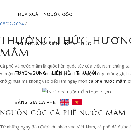
TRUY XUẤT NGUỒN GỐC
08/02/2024
THƯỞNG THỨC HƯƠNG 
TIN TỨC & SỰ KIỆN
KIẾN THỨC
MẮM
Cà phê và nước mắm là quốc hồn quốc túy của Việt Nam chúng ta. 
TUYỂN DỤNG
LIÊN HỆ
THƯ MỜI
vị mặn mòi từ nước mắm cá nguyên chất quyện cùng những giọt cà
chờ gì nữa mà không vào bếp làm ngay món
cà phê nước mắm
ch
BẢNG GIÁ CÀ PHÊ
NGUỒN GỐC CÀ PHÊ NƯỚC MẮM
Từ những ngày đầu được du nhập vào Việt Nam, cà phê đã được ông 