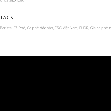
Uncategorized
TAGS
Barista
Cà Phê
Cà phê đặc sản
ESG Việt Nam
EUDR
Giá cà phê 
CÔNG TY TNHH MỘT THÀNH VIÊN XUẤT NHẬP
KHẨU 2-9 ĐẮK LẮK
Giấy phép kinh doanh số 6000234538, ngày đăng ký:
04/07/2006 do SỞ KẾ HOẠCH VÀ ĐẦU TƯ TỈNH