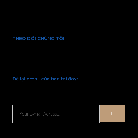
Chính sách bảo mật thông tin
Điều khoản và quy định chung
THEO DÕI CHÚNG TÔI:
Facebook
Twitter
Youtube
LinkedIn
Để lại email của bạn tại đây:
Chúng tôi sẽ liên hệ lại với bạn sớm