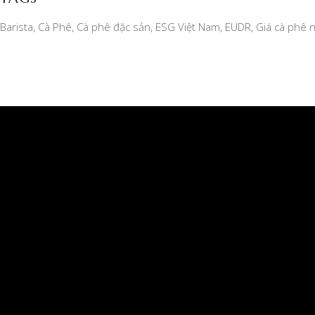
Barista
Cà Phê
Cà phê đặc sản
ESG Việt Nam
EUDR
Giá cà phê 
CÔNG TY TNHH MỘT THÀNH VIÊN XUẤT NHẬP
KHẨU 2-9 ĐẮK LẮK
Giấy phép kinh doanh số 6000234538, ngày đăng ký:
04/07/2006 do SỞ KẾ HOẠCH VÀ ĐẦU TƯ TỈNH
DAKLAK cấp
Địa chỉ văn phòng chính: Số 23 Ngô Quyền, Phường
Buôn Ma Thuột, Tỉnh Đăk Lăk, Việt Nam