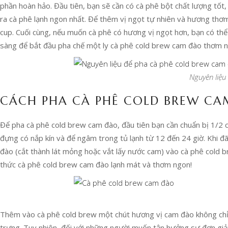
phần hoàn hảo. Đầu tiên, bạn sẽ cần có cà phê bột chất lượng tốt,
ra cà phê lạnh ngon nhất. Để thêm vị ngọt tự nhiên và hương thơ
cup. Cuối cùng, nếu muốn cà phê có hương vị ngọt hơn, bạn có th
sàng để bắt đầu pha chế một ly cà phê cold brew cam đào thơm n
Nguyên liệu
CÁCH PHA CÀ PHÊ COLD BREW C
Để pha cà phê cold brew cam đào, đầu tiên bạn cần chuẩn bị 1/2 c
đựng có nắp kín và để ngâm trong tủ lạnh từ 12 đến 24 giờ. Khi đ
đào (cắt thành lát mỏng hoặc vắt lấy nước cam) vào cà phê cold 
thức cà phê cold brew cam đào lạnh mát và thơm ngon!
Thêm vào cà phê cold brew một chút hương vị cam đào không chỉ 
trưng. Tuy nhiên, đối với những người muốn tận hưởng sự đơn gi