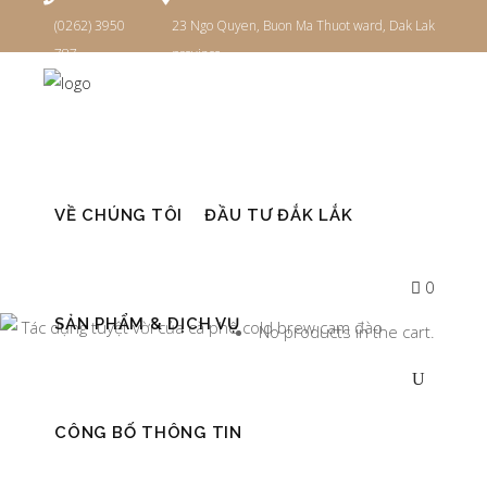
(0262) 3950
23 Ngo Quyen, Buon Ma Thuot ward, Dak Lak
787
province
Đăng nhập
VỀ CHÚNG TÔI
ĐẦU TƯ ĐẮK LẮK
0
SẢN PHẨM & DỊCH VỤ
No products in the cart.
CÔNG BỐ THÔNG TIN