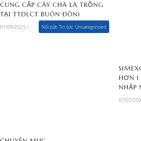
CUNG CẤP CÂY CHÀ LÀ TRỒNG
TẠI TTDLCT BUÔN ĐÔN)
01/09/2025
Nổi bật
,
Tin tức
,
Uncategorized
SIMEX
HƠN 1
NHẬP 
07/07/20
CHUYÊN MỤC