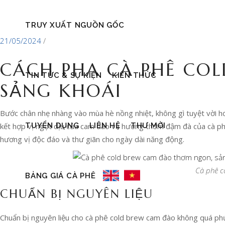
TRUY XUẤT NGUỒN GỐC
21/05/2024
CÁCH PHA CÀ PHÊ CO
TIN TỨC & SỰ KIỆN
KIẾN THỨC
SẢNG KHOÁI
Bước chân nhẹ nhàng vào mùa hè nồng nhiệt, không gì tuyệt vời hơ
TUYỂN DỤNG
LIÊN HỆ
THƯ MỜI
kết hợp vị ngọt dịu của cam đào và hương thơm đậm đà của cà p
hương vị độc đáo và thư giãn cho ngày dài năng động.
Cà phê c
BẢNG GIÁ CÀ PHÊ
CHUẨN BỊ NGUYÊN LIỆU
Chuẩn bị nguyên liệu cho cà phê cold brew cam đào không quá phứ