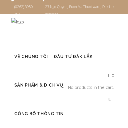
(0262) 3950
23 Ngo Quyen, Buon Ma Thuot ward, Dak Lak
787
province
Đăng nhập
VỀ CHÚNG TÔI
ĐẦU TƯ ĐẮK LẮK
0
SẢN PHẨM & DỊCH VỤ
No products in the cart.
CÔNG BỐ THÔNG TIN