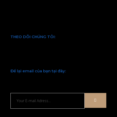
Hình thức thanh toán
Chính sách bảo mật thông tin
Điều khoản và quy định chung
THEO DÕI CHÚNG TÔI:
Facebook
Twitter
Youtube
LinkedIn
Để lại email của bạn tại đây:
Chúng tôi sẽ liên hệ lại với bạn sớm