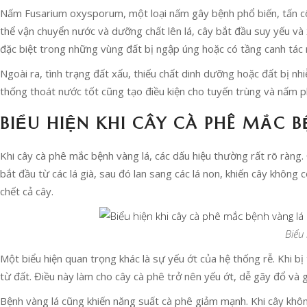
Nấm Fusarium oxysporum, một loại nấm gây bệnh phổ biến, tấn cô
thể vận chuyển nước và dưỡng chất lên lá, cây bắt đầu suy yếu và 
đặc biệt trong những vùng đất bị ngập úng hoặc có tầng canh tác
Ngoài ra, tình trạng đất xấu, thiếu chất dinh dưỡng hoặc đất bị 
thống thoát nước tốt cũng tạo điều kiện cho tuyến trùng và nấm p
BIỂU HIỆN KHI CÂY CÀ PHÊ MẮC 
Khi cây cà phê mắc bệnh vàng lá, các dấu hiệu thường rất rõ ràng.
bắt đầu từ các lá già, sau đó lan sang các lá non, khiến cây không
chết cả cây.
Biểu
Một biểu hiện quan trọng khác là sự yếu ớt của hệ thống rễ. Khi b
từ đất. Điều này làm cho cây cà phê trở nên yếu ớt, dễ gãy đổ và gi
Bệnh vàng lá cũng khiến năng suất cà phê giảm mạnh. Khi cây khôn