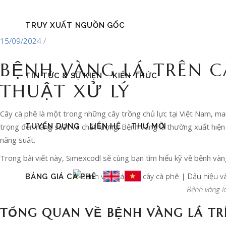
TRUY XUẤT NGUỒN GỐC
15/09/2024
BỆNH VÀNG LÁ TRÊN C
TIN TỨC & SỰ KIỆN
KIẾN THỨC
THUẬT XỬ LÝ
Cây cà phê là một trong những cây trồng chủ lực tại Việt Nam, mang 
TUYỂN DỤNG
LIÊN HỆ
THƯ MỜI
trọng đến năng suất và chất lượng. Bệnh vàng lá thường xuất hiện
năng suất.
Trong bài viết này, Simexcodl sẽ cùng bạn tìm hiểu kỹ về bệnh vàn
BẢNG GIÁ CÀ PHÊ
Bệnh vàng lá
TỔNG QUAN VỀ BỆNH VÀNG LÁ TR