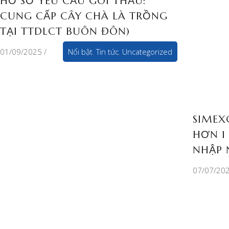
HỒ SƠ YÊU CẦU GÓI THẦU:
CUNG CẤP CÂY CHÀ LÀ TRỒNG
TẠI TTDLCT BUÔN ĐÔN)
01/09/2025
Nổi bật
,
Tin tức
,
Uncategorized
SIMEX
HƠN 1
NHẬP 
07/07/20