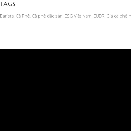
TAGS
Barista
Cà Phê
Cà phê đặc sản
ESG Việt Nam
EUDR
Giá cà phê 
CÔNG TY TNHH MỘT THÀNH VIÊN XUẤT NHẬP
KHẨU 2-9 ĐẮK LẮK
Giấy phép kinh doanh số 6000234538, ngày đăng ký:
04/07/2006 do SỞ KẾ HOẠCH VÀ ĐẦU TƯ TỈNH
DAKLAK cấp
Địa chỉ văn phòng chính: Số 23 Ngô Quyền, Phường