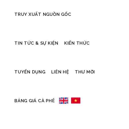
TRUY XUẤT NGUỒN GỐC
31/10/2022
20/10/2022
Sự kiện
Sự bền v
TIN TỨC & SỰ KIỆN
KIẾN THỨC
TẬP HUẤN
TRIỂN KH
CÔNG TÁC
TẬP HUẤ
TUYỂN DỤNG
LIÊN HỆ
THƯ MỜI
AN TOÀN VỀ
CHO NÔ
SINH LAO
DÂN VỀ “
BẢNG GIÁ CÀ PHÊ
ĐỘNG CHO
XUẤT BỀ
CBCNV