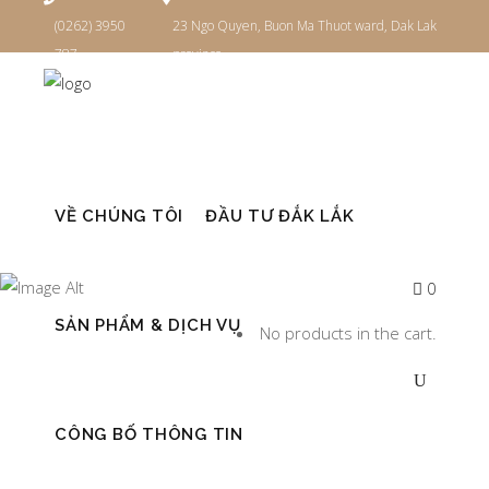
(0262) 3950
23 Ngo Quyen, Buon Ma Thuot ward, Dak Lak
787
province
Đăng nhập
VỀ CHÚNG TÔI
ĐẦU TƯ ĐẮK LẮK
THÁNG
0
MƯỜI 2022
SẢN PHẨM & DỊCH VỤ
No products in the cart.
CÔNG BỐ THÔNG TIN