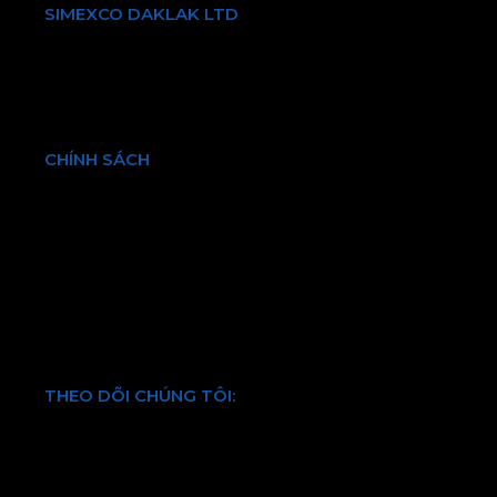
SIMEXCO DAKLAK LTD
Giới thiệu về chúng tôi
Sản phẩm & Dịch vụ
Bền vững
Tin tức & Sự kiện
CHÍNH SÁCH
Chính sách bảo hành và đổi trả
Chính sách vận chuyển và kiểm hàng
Hình thức thanh toán
Chính sách bảo mật thông tin
Điều khoản và quy định chung
THEO DÕI CHÚNG TÔI:
Facebook
Twitter
Youtube