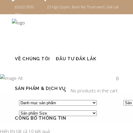
(0262) 3950
23 Ngo Quyen, Buon Ma Thuot ward, Dak Lak
787
province
Đăng nhập
VỀ CHÚNG TÔI
ĐẦU TƯ ĐẮK LẮK
ARCHIVE
0
SẢN PHẨM & DỊCH VỤ
No products in the cart.
CÔNG BỐ THÔNG TIN
Hiển thị tất cả 10 kết quả