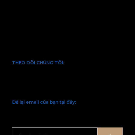
Chính sách bảo hành và đổi trả
Chính sách vận chuyển và kiểm hàng
Hình thức thanh toán
Chính sách bảo mật thông tin
Điều khoản và quy định chung
THEO DÕI CHÚNG TÔI:
Facebook
Twitter
Youtube
LinkedIn
Để lại email của bạn tại đây:
Chúng tôi sẽ liên hệ lại với bạn sớm