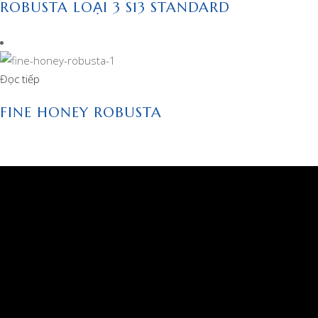
ROBUSTA LOẠI 3 S13 STANDARD
Đọc tiếp
FINE HONEY ROBUSTA
CÔNG TY TNHH MỘT THÀNH VIÊN XUẤT NHẬP
KHẨU 2-9 ĐẮK LẮK
Giấy phép kinh doanh số 6000234538, ngày đăng ký:
04/07/2006 do SỞ KẾ HOẠCH VÀ ĐẦU TƯ TỈNH