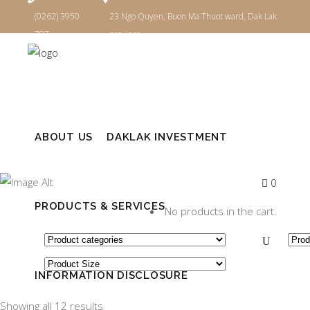
(0262) 3950
23 Ngo Quyen, Buon Ma Thuot ward, Dak Lak
787
province
Login
ABOUT US
DAKLAK INVESTMENT
ARCHIVE
0
PRODUCTS & SERVICES
No products in the cart.
INFORMATION DISCLOSURE
Showing all 12 results