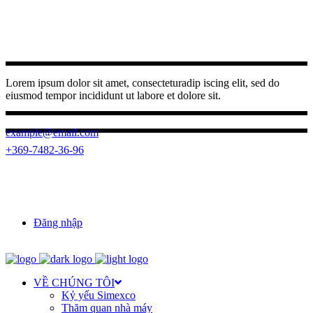
Lorem ipsum dolor sit amet, consecteturadip iscing elit, sed do
eiusmod tempor incididunt ut labore et dolore sit.
example@email.com
+369-7482-36-96
(0262) 3950 787
23 Ngo Quyen, Buon Ma Thuot ward,
Dak Lak province
Đăng nhập
VỀ CHÚNG TÔI
Kỷ yếu Simexco
Thăm quan nhà máy