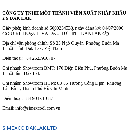
CÔNG TY TNHH MỘT THÀNH VIÊN XUẤT NHẬP KHẨU
2-9 ĐẮK LẮK
Giấy phép kinh doanh số 6000234538, ngày đăng ký: 04/07/2006
do SỞ KẾ HOẠCH VÀ ĐẦU TƯ TỈNH DAKLAK cấp
Địa chỉ văn phòng chính: Số 23 Ngô Quyền, Phường Buôn Ma
Thuột, Tỉnh Đăk Lăk, Việt Nam
Điện thoại:
+84 2623950787
Chi nhánh Showroom BMT: 170 Điện Biên Phủ, Phường Buôn Ma
Thuột, tỉnh Đắk Lắk
Chi nhánh Showroom HCM: 83-85 Trương Công Định, Phường
Tân Bình, Thành Phố Hồ Chí Minh
Điện thoại:
+84 903731087
Email: info@simexcodl.com.vn
SIMEXCO DAKLAK LTD