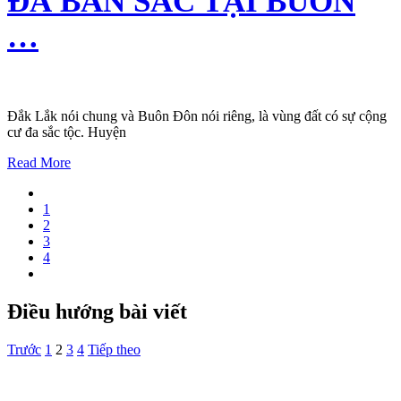
ĐÀ BẢN SẮC TẠI BUÔN
…
Đắk Lắk nói chung và Buôn Đôn nói riêng, là vùng đất có sự cộng
cư đa sắc tộc. Huyện
Read More
1
2
3
4
Điều hướng bài viết
Trước
1
2
3
4
Tiếp theo