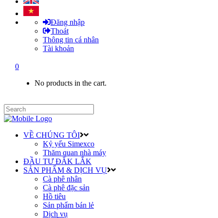
Đăng nhập
Thoát
Thông tin cá nhân
Tài khoản
0
No products in the cart.
VỀ CHÚNG TÔI
Kỷ yếu Simexco
Thăm quan nhà máy
ĐẦU TƯ ĐẮK LẮK
SẢN PHẨM & DỊCH VỤ
Cà phê nhân
Cà phê đặc sản
Hồ tiêu
Sản phẩm bán lẻ
Dịch vụ