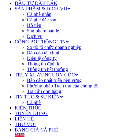
ĐẦU TƯ ĐẮK LẮK
SẢN PHẨM & DỊCH VỤ
Cà phê nhân
Cà phê đặc sản
Hồ tiêu
Sản phẩm bán lẻ
Dịch vụ
CÔNG BỐ THÔNG TIN
Sơ đồ tổ chức doanh nghiệp
Báo cáo tài chính
Điều lệ công ty
Thông tin định kì
Thông tin bất thường
TRUY XUẤT NGUỒN GỐC
Báo cáo phát triển bền vững
Phương pháp Tuân thủ của chúng tôi
Tra cứu đơn hàng
TIN TỨC & SỰ KIỆN
Cà phê
KIẾN THỨC
TUYỂN DỤNG
LIÊN HỆ
THƯ MỜI
BẢNG GIÁ CÀ PHÊ