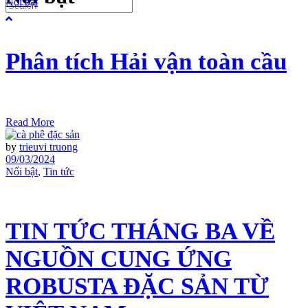
Nổi bật
Phân tích Hải vận toàn cầu
Read More
by
trieuvi truong
09/03/2024
Nổi bật
,
Tin tức
TIN TỨC THÁNG BA VỀ
NGUỒN CUNG ỨNG
ROBUSTA ĐẶC SẢN TỪ