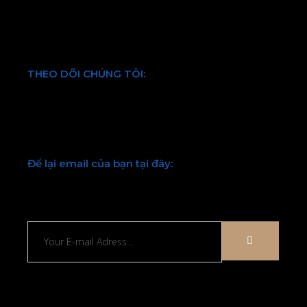
Điều khoản và quy định chung
THEO DÕI CHÚNG TÔI:
Facebook
Twitter
Youtube
LinkedIn
Để lại email của bạn tại đây:
Chúng tôi sẽ liên hệ lại với bạn sớm