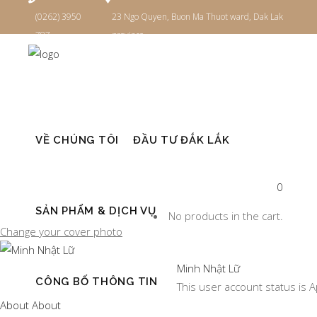
(0262) 3950
23 Ngo Quyen, Buon Ma Thuot ward, Dak Lak
787
province
Đăng nhập
VỀ CHÚNG TÔI
ĐẦU TƯ ĐẮK LẮK
USER
0
SẢN PHẨM & DỊCH VỤ
No products in the cart.
Change your cover photo
Minh Nhật Lữ
CÔNG BỐ THÔNG TIN
This user account status is 
About
About