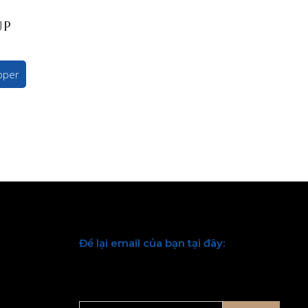
UP
pper
Để lại email của bạn tại đây:
Chúng tôi sẽ liên hệ lại với bạn sớm