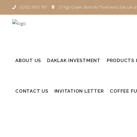
(0262) 3950 787
23 Ngo Quyen, Buon Ma Thuot ward, Dak Lak pr
ABOUT US
DAKLAK INVESTMENT
PRODUCTS &
CONTACT US
INVITATION LETTER
COFFEE F