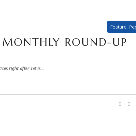
Feature
,
Pe
R MONTHLY ROUND-UP
ces right after Tet is…