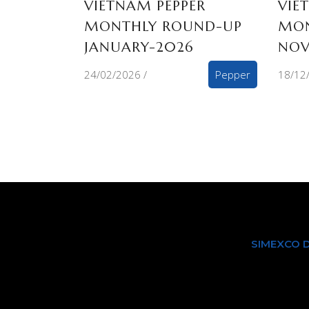
VIETNAM PEPPER
VIE
MONTHLY ROUND-UP
MON
JANUARY-2026
NOV
24/02/2026
Pepper
18/12
SIMEXCO 
Giới thiệu về
CÔNG TY TNHH MỘT THÀNH VIÊN XUẤT
Sản phẩm & 
NHẬP KHẨU 2-9 ĐẮK LẮK
Bền vững