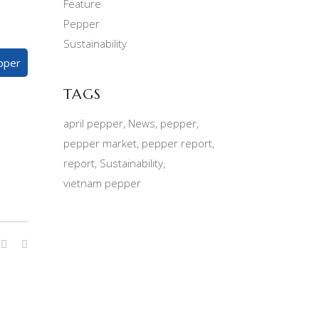
Feature
Pepper
Sustainability
pper
TAGS
april pepper
News
pepper
pepper market
pepper report
report
Sustainability
vietnam pepper