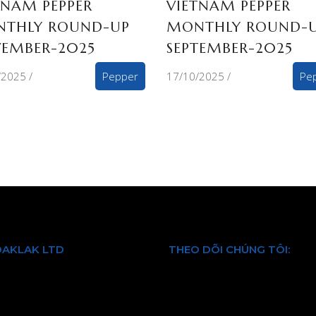
TNAM PEPPER
VIETNAM PEPPER
THLY ROUND-UP
MONTHLY ROUND-
EMBER-2025
SEPTEMBER-2025
/2025
Pepper
17/10/2025
Pe
DAKLAK LTD
THEO DÕI CHÚNG TÔI:
 chúng tôi
Facebook
Dịch vụ
Twitter
Youtube