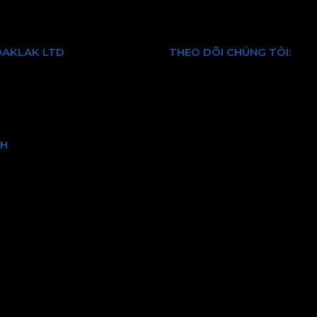
DAKLAK LTD
THEO DÕI CHÚNG TÔI:
 chúng tôi
Facebook
Dịch vụ
Twitter
Youtube
 kiện
LinkedIn
CH
ảo hành và đổi trả
vận chuyển và kiểm hàng
hanh toán
bảo mật thông tin
và quy định chung