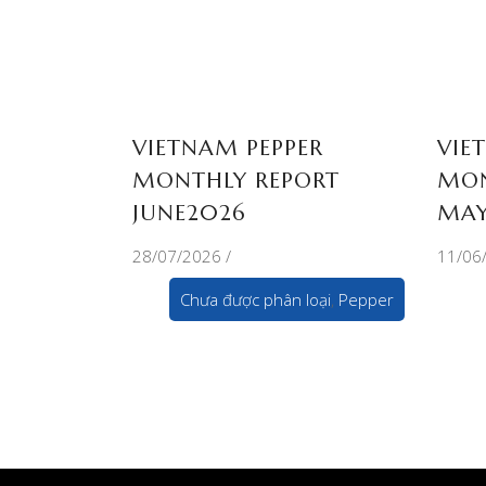
VIETNAM PEPPER
VIE
MONTHLY REPORT
MON
JUNE2026
MAY
28/07/2026
11/06
Chưa được phân loại
,
Pepper