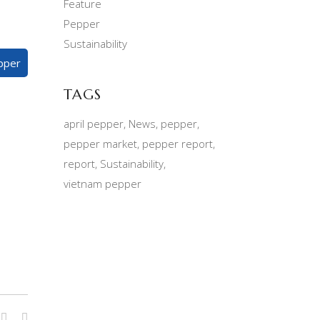
Feature
Pepper
Sustainability
pper
TAGS
april pepper
News
pepper
pepper market
pepper report
report
Sustainability
vietnam pepper