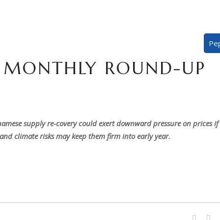
Pe
R MONTHLY ROUND-UP
namese supply re-covery could exert downward pressure on prices if
nd climate risks may keep them firm into early year.