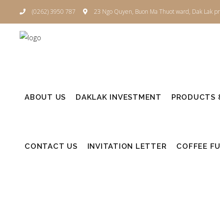
(0262) 3950 787
23 Ngo Quyen, Buon Ma Thuot ward, Dak Lak pr
ABOUT US
DAKLAK INVESTMENT
PRODUCTS &
CONTACT US
INVITATION LETTER
COFFEE F