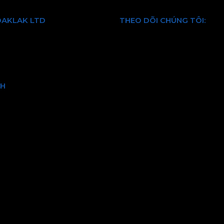
DAKLAK LTD
THEO DÕI CHÚNG TÔI:
 chúng tôi
Facebook
Dịch vụ
Twitter
Youtube
 kiện
LinkedIn
CH
ảo hành và đổi trả
vận chuyển và kiểm hàng
hanh toán
bảo mật thông tin
và quy định chung