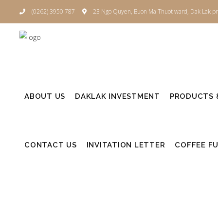
(0262) 3950 787
23 Ngo Quyen, Buon Ma Thuot ward, Dak Lak pr
ABOUT US
DAKLAK INVESTMENT
PRODUCTS &
CONTACT US
INVITATION LETTER
COFFEE F