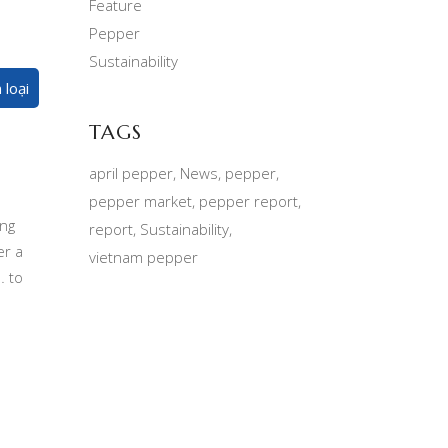
Feature
Pepper
Sustainability
loại
TAGS
april pepper
News
pepper
pepper market
pepper report
ing
report
Sustainability
er a
vietnam pepper
… to