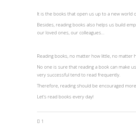
It is the books that open us up to a new world o
Besides, reading books also helps us build em
our loved ones, our colleagues…
Reading books, no matter how little, no matter h
No one is sure that reading a book can make us
very successful tend to read frequently.
Therefore, reading should be encouraged more. 
Let’s read books every day!
1