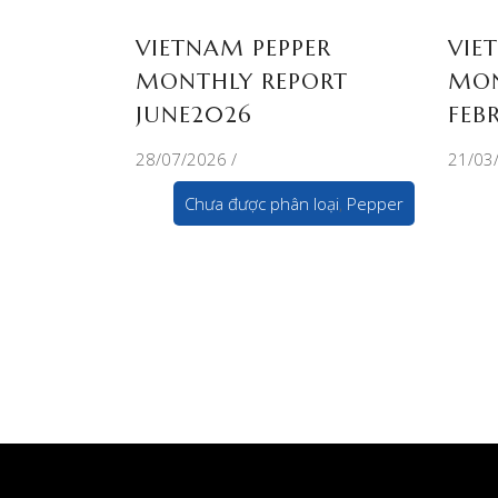
VIETNAM PEPPER
VIE
MONTHLY REPORT
MON
JUNE2026
FEB
28/07/2026
21/03
Chưa được phân loại
,
Pepper