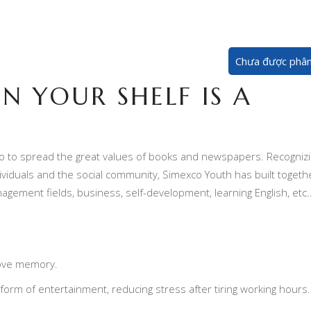
Chưa được phân 
 YOUR SHELF IS A
 to spread the great values of books and newspapers. Recogniz
ndividuals and the social community, Simexco Youth has built togeth
ement fields, business, self-development, learning English, etc
rove memory.
e form of entertainment, reducing stress after tiring working hours.