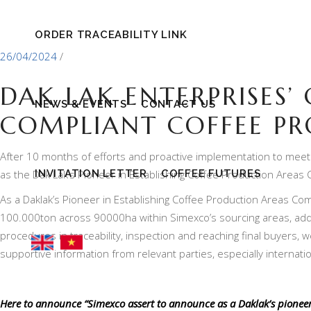
ORDER TRACEABILITY LINK
26/04/2024
DAK LAK ENTERPRISES
NEWS & EVENTS
CONTACT US
COMPLIANT COFFEE P
After 10 months of efforts and proactive implementation to meet
INVITATION LETTER
COFFEE FUTURES
as the Dak Lak’s Pioneer in Establishing Coffee Production Areas 
As a Daklak’s Pioneer in Establishing Coffee Production Areas C
100.000ton across 90000ha within Simexco’s sourcing areas, additi
procedures in traceability, inspection and reaching final buyers, 
supportive information from relevant parties, especially internati
Here to announce “Simexco assert to announce as a Daklak’s pioneer