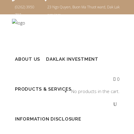
(0262) 3950
23 Ngo Quyen, Buon Ma Thuot ward, Dak Lak
787
province
Login
ABOUT US
DAKLAK INVESTMENT
0
PRODUCTS & SERVICES
No products in the cart.
INFORMATION DISCLOSURE