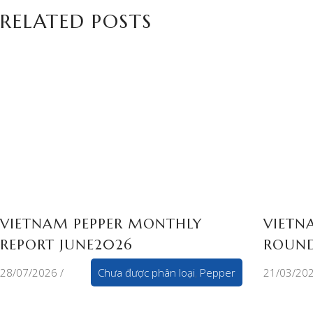
RELATED POSTS
VIETNAM PEPPER MONTHLY
VIETN
REPORT JUNE2026
ROUND
28/07/2026
Chưa được phân loại
,
Pepper
21/03/20