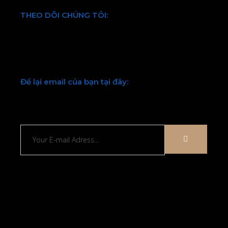
THEO DÕI CHÚNG TÔI:
Facebook
Twitter
Youtube
LinkedIn
Để lại email của bạn tại đây:
Chúng tôi sẽ liên hệ lại với bạn sớm