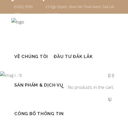
(0262) 3950
23 Ngo Quyen, Buon Ma Thuot ward, Dak Lak
787
province
Đăng nhập
THÁNG
VỀ CHÚNG TÔI
ĐẦU TƯ ĐẮK LẮK
MƯỜI MỘT
0
SẢN PHẨM & DỊCH VỤ
No products in the cart.
2022
CÔNG BỐ THÔNG TIN