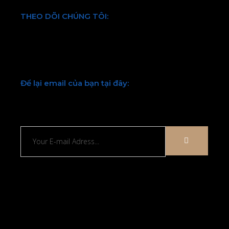
THEO DÕI CHÚNG TÔI:
Facebook
Twitter
Youtube
LinkedIn
Để lại email của bạn tại đây:
Chúng tôi sẽ liên hệ lại với bạn sớm