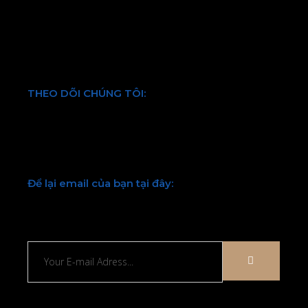
Hình thức thanh toán
Chính sách bảo mật thông tin
Điều khoản và quy định chung
THEO DÕI CHÚNG TÔI:
Facebook
Twitter
Youtube
LinkedIn
Để lại email của bạn tại đây:
Chúng tôi sẽ liên hệ lại với bạn sớm