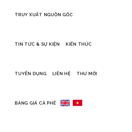
TRUY XUẤT NGUỒN GỐC
28/05/2021
25/05/2021
Uncategorized
Cộng đồ
TIN TỨC & SỰ KIỆN
KIẾN THỨC
MỘT CUỐN
“ÁO ẤM
SÁCH HAY
ĐÔNG” –
TUYỂN DỤNG
LIÊN HỆ
THƯ MỜI
TRÊN GIÁ
TỎA TẤ
SÁCH LÀ MỘT
LÒNG
BẢNG GIÁ CÀ PHÊ
NGƯỜI BẠN
THƯƠN
ĐỒNG HÀNH
MẾN VÀ