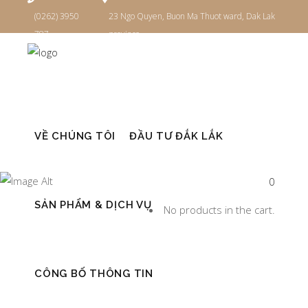
(0262) 3950
23 Ngo Quyen, Buon Ma Thuot ward, Dak Lak
787
province
Đăng nhập
VỀ CHÚNG TÔI
ĐẦU TƯ ĐẮK LẮK
THÁNG
0
NĂM 2021
SẢN PHẨM & DỊCH VỤ
No products in the cart.
CÔNG BỐ THÔNG TIN