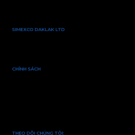
Điện thoại:
+84 903731087
Email: info@simexcodl.com.vn
SIMEXCO DAKLAK LTD
Giới thiệu về chúng tôi
Sản phẩm & Dịch vụ
Bền vững
Tin tức & Sự kiện
CHÍNH SÁCH
Chính sách bảo hành và đổi trả
Chính sách vận chuyển và kiểm hàng
Hình thức thanh toán
Chính sách bảo mật thông tin
Điều khoản và quy định chung
THEO DÕI CHÚNG TÔI: