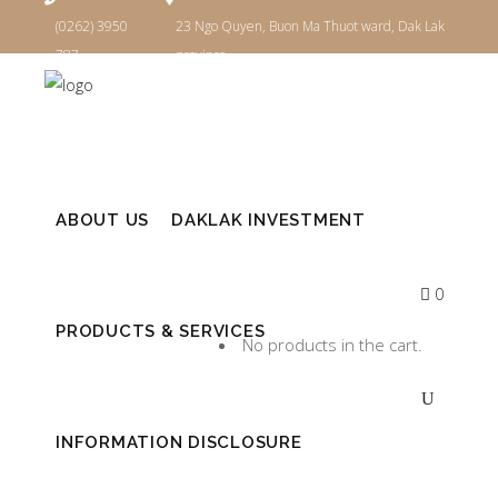
(0262) 3950
23 Ngo Quyen, Buon Ma Thuot ward, Dak Lak
787
province
Login
ABOUT US
DAKLAK INVESTMENT
0
PRODUCTS & SERVICES
No products in the cart.
INFORMATION DISCLOSURE