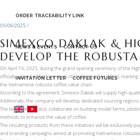
ORDER TRACEABILITY LINK
05/06/2025
SIMEXCO DAKLAK & HI
NEWS & EVENTS
CONTACT US
DEVELOP THE ROBUSTA
On April 16, 2025, during the grand opening ceremony of the High
officially signed a Memorandum of Understanding (MoU), marking 
INVITATION LETTER
COFFEE FUTURES
the Vietnamese robusta coffee value chain.
According to the agreement, Simexco Daklak will supply high-quali
Additionally, the company will develop dedicated sourcing regions
The two sides will also collaborate on building model farms, pilot
methods to enhance the value of coffee.
The resulting products from these initiatives will be exclusively 
and branding campaigns aimed at promoting Vietnamese robusta co