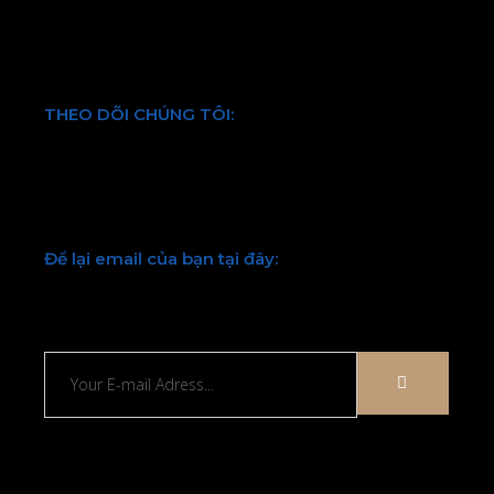
Điều khoản và quy định chung
THEO DÕI CHÚNG TÔI:
Facebook
Twitter
Youtube
LinkedIn
Để lại email của bạn tại đây:
Chúng tôi sẽ liên hệ lại với bạn sớm