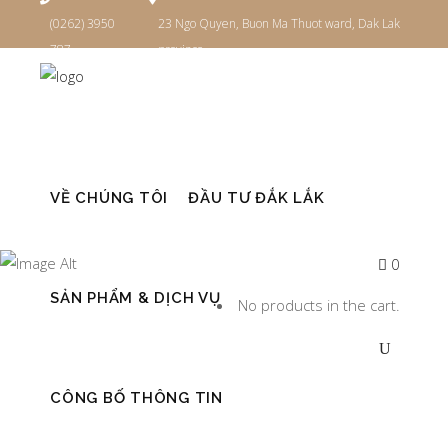
(0262) 3950
23 Ngo Quyen, Buon Ma Thuot ward, Dak Lak
787
province
Đăng nhập
VỀ CHÚNG TÔI
ĐẦU TƯ ĐẮK LẮK
CÀ PHÊ
0
SẢN PHẨM & DỊCH VỤ
No products in the cart.
CÔNG BỐ THÔNG TIN