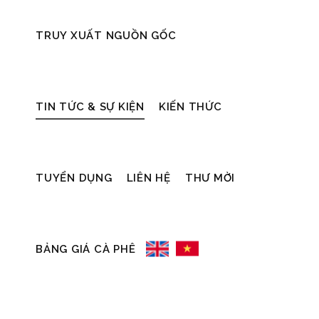
TRUY XUẤT NGUỒN GỐC
Cà phê
21/07/2021
16/07/2021
TIN TỨC & SỰ KIỆN
KIẾN THỨC
Giá cà phê nhân ngày
Giá cà phê nhân ngà
TUYỂN DỤNG
LIÊN HỆ
THƯ MỜI
20/07/2021
16/07/2021
* Cà phê arabica tháng 9 giảm 4.95
* Cà phê Arabica giao t
cent, tương đương 3.1%, xuống
0.45%, tương đương 0.
156.4 cent/pound, đảo ngược mức
157.05 cent/pound. * A
BẢNG GIÁ CÀ PHÊ
tăng 2.7% của
nhận được sự
READ MORE
READ MORE