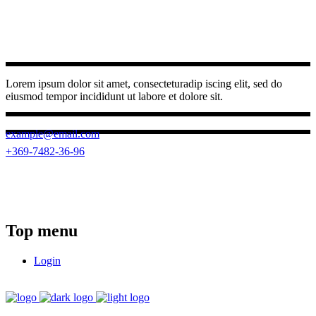
Lorem ipsum dolor sit amet, consecteturadip iscing elit, sed do
eiusmod tempor incididunt ut labore et dolore sit.
example@email.com
+369-7482-36-96
(0262) 3950 787
23 Ngo Quyen, Buon Ma Thuot ward,
Dak Lak province
Top menu
Login