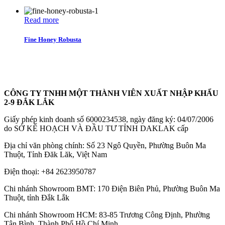
Read more
Fine Honey Robusta
CÔNG TY TNHH MỘT THÀNH VIÊN XUẤT NHẬP KHẨU
2-9 ĐẮK LẮK
Giấy phép kinh doanh số 6000234538, ngày đăng ký: 04/07/2006
do SỞ KẾ HOẠCH VÀ ĐẦU TƯ TỈNH DAKLAK cấp
Địa chỉ văn phòng chính: Số 23 Ngô Quyền, Phường Buôn Ma
Thuột, Tỉnh Đăk Lăk, Việt Nam
Điện thoại:
+84 2623950787
Chi nhánh Showroom BMT: 170 Điện Biên Phủ, Phường Buôn Ma
Thuột, tỉnh Đắk Lắk
Chi nhánh Showroom HCM: 83-85 Trương Công Định, Phường
Tân Bình, Thành Phố Hồ Chí Minh