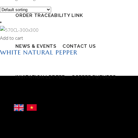
ORDER TRACEABILITY LINK
Add to cart
NEWS & EVENTS
CONTACT US
WHITE NATURAL PEPPER
INVITATION LETTER
COFFEE FUTURES
CÔNG TY TNHH MỘT THÀNH VIÊN XUẤT NHẬP
KHẨU 2-9 ĐẮK LẮK
Giấy phép kinh doanh số 6000234538, ngày đăng ký: