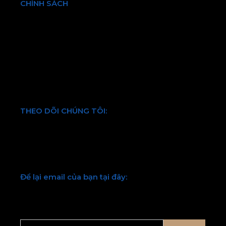
CHÍNH SÁCH
Chính sách bảo hành và đổi trả
Chính sách vận chuyển và kiểm hàng
Hình thức thanh toán
Chính sách bảo mật thông tin
Điều khoản và quy định chung
THEO DÕI CHÚNG TÔI:
Facebook
Twitter
Youtube
LinkedIn
Để lại email của bạn tại đây:
Chúng tôi sẽ liên hệ lại với bạn sớm