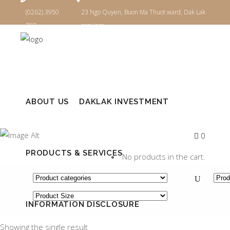
(0262) 3950
23 Ngo Quyen, Buon Ma Thuot ward, Dak Lak
787
province
Login
ABOUT US
DAKLAK INVESTMENT
ARCHIVE
0
PRODUCTS & SERVICES
No products in the cart.
INFORMATION DISCLOSURE
Showing the single result