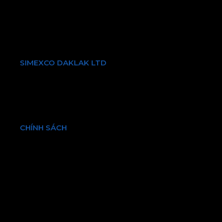
Phường Tân Bình, Thành Phố Hồ Chí Minh
Điện thoại:
+84 903731087
Email: info@simexcodl.com.vn
SIMEXCO DAKLAK LTD
Giới thiệu về chúng tôi
Sản phẩm & Dịch vụ
Bền vững
Tin tức & Sự kiện
CHÍNH SÁCH
Chính sách bảo hành và đổi trả
Chính sách vận chuyển và kiểm hàng
Hình thức thanh toán
Chính sách bảo mật thông tin
Điều khoản và quy định chung