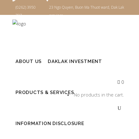
(0262) 3950
23 Ngo Quyen, Buon Ma Thuot ward, Dak Lak
787
province
Login
ABOUT US
DAKLAK INVESTMENT
0
PRODUCTS & SERVICES
No products in the cart.
INFORMATION DISCLOSURE