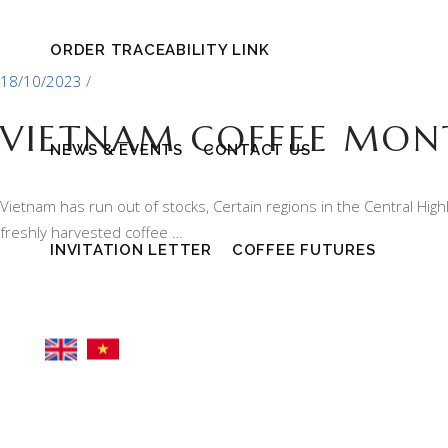
ORDER TRACEABILITY LINK
18/10/2023
VIETNAM COFFEE MON
NEWS & EVENTS
CONTACT US
Vietnam has run out of stocks, Certain regions in the Central Hi
freshly harvested coffee …
INVITATION LETTER
COFFEE FUTURES