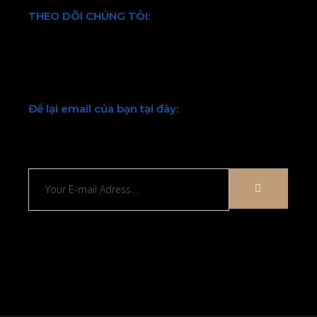
THEO DÕI CHÚNG TÔI:
Facebook
Twitter
Youtube
LinkedIn
Để lại email của bạn tại đây:
Chúng tôi sẽ liên hệ lại với bạn sớm