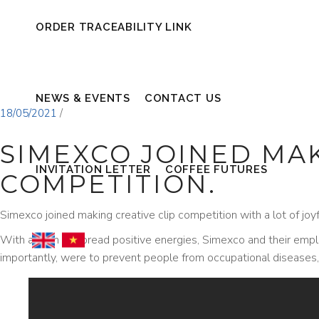
ORDER TRACEABILITY LINK
NEWS & EVENTS
CONTACT US
18/05/2021
SIMEXCO JOINED MAK
INVITATION LETTER
COFFEE FUTURES
COMPETITION.
Simexco joined making creative clip competition with a lot of joyf
With an aim to spread positive energies, Simexco and their empl
importantly, were to prevent people from occupational diseases, 