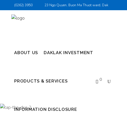
(0262) 3950
23 Ngo Quyen, Buon Ma Thuot ward, Dak
787
Lak province
Login
ABOUT US
DAKLAK INVESTMENT
0
PRODUCTS & SERVICES
INFORMATION DISCLOSURE