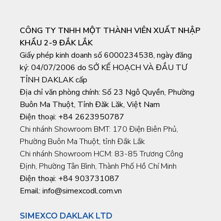
CÔNG TY TNHH MỘT THÀNH VIÊN XUẤT NHẬP
KHẨU 2-9 ĐẮK LẮK
Giấy phép kinh doanh số 6000234538, ngày đăng
ký: 04/07/2006 do SỞ KẾ HOẠCH VÀ ĐẦU TƯ
TỈNH DAKLAK cấp
Địa chỉ văn phòng chính: Số 23 Ngô Quyền, Phường
Buôn Ma Thuột, Tỉnh Đăk Lăk, Việt Nam
Điện thoại:
+84 2623950787
Chi nhánh Showroom BMT: 170 Điện Biên Phủ,
Phường Buôn Ma Thuột, tỉnh Đắk Lắk
Chi nhánh Showroom HCM: 83-85 Trương Công
Định, Phường Tân Bình, Thành Phố Hồ Chí Minh
Điện thoại:
+84 903731087
Email: info@simexcodl.com.vn
SIMEXCO DAKLAK LTD